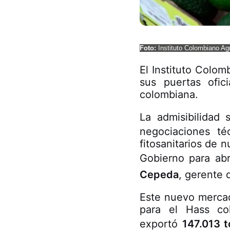
Foto:
Instituto Colombiano Ag
El Instituto Colo
sus puertas ofic
colombiana.
La admisibilidad
negociaciones té
fitosanitarios de n
Gobierno para abr
Cepeda
, gerente 
Este nuevo merca
para el Hass co
exportó
147.013 