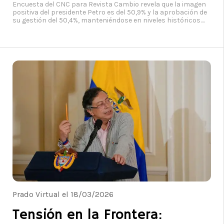
Programa Progresista
Encuesta del CNC para Revista Cambio revela que la imagen
positiva del presidente Petro es del 50,9% y la aprobación de
su gestión del 50,4%, manteniéndose en niveles históricos.
Foto: Cambio / CNC
Prado Virtual el 18/03/2026
Tensión en la Frontera: