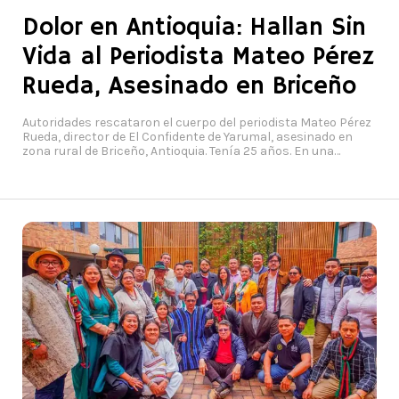
Dolor en Antioquia: Hallan Sin
Vida al Periodista Mateo Pérez
Rueda, Asesinado en Briceño
Autoridades rescataron el cuerpo del periodista Mateo Pérez
Rueda, director de El Confidente de Yarumal, asesinado en
zona rural de Briceño, Antioquia. Tenía 25 años. En una
comisión humanitaria del Comité Internacional de la Cruz
Roja y la Defensoría del Pueblo, rescataron este viernes el
cuerpo sin vida del joven periodista Mateo Pérez Rueda,
asesinado mientras ejercía su oficio en la vereda El
Palmichal, zona rural del municipio de Briceño, al norte de
Antioquia.