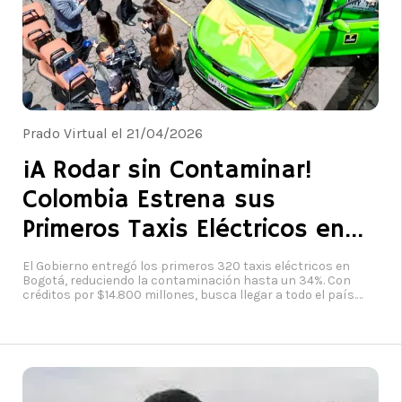
Prado Virtual el 21/04/2026
¡A Rodar sin Contaminar!
Colombia Estrena sus
Primeros Taxis Eléctricos en
Bogotá
El Gobierno entregó los primeros 320 taxis eléctricos en
Bogotá, reduciendo la contaminación hasta un 34%. Con
créditos por $14.800 millones, busca llegar a todo el país.
Foto: Ministerio de Transporte