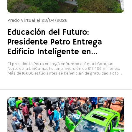
Prado Virtual el 23/04/2026
Educación del Futuro:
Presidente Petro Entrega
Edificio Inteligente en
UniCamacho para 20 Mil
El presidente Petro entregó en Yumbo el Smart Campus
Norte de la UniCamacho, una inversión de $12.436 millones.
Estudiantes
Más de 16.600 estudiantes se benefician de gratuidad. Foto:
Ministerio de Educación Nacional