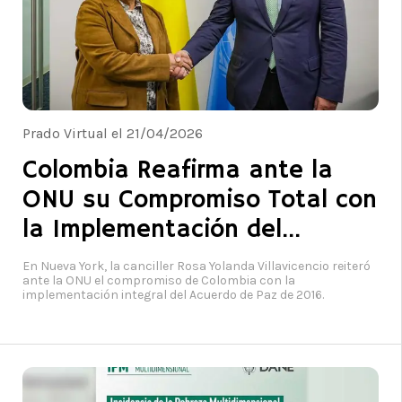
Prado Virtual el 21/04/2026
Colombia Reafirma ante la
ONU su Compromiso Total con
la Implementación del
Acuerdo de Paz
En Nueva York, la canciller Rosa Yolanda Villavicencio reiteró
ante la ONU el compromiso de Colombia con la
implementación integral del Acuerdo de Paz de 2016.