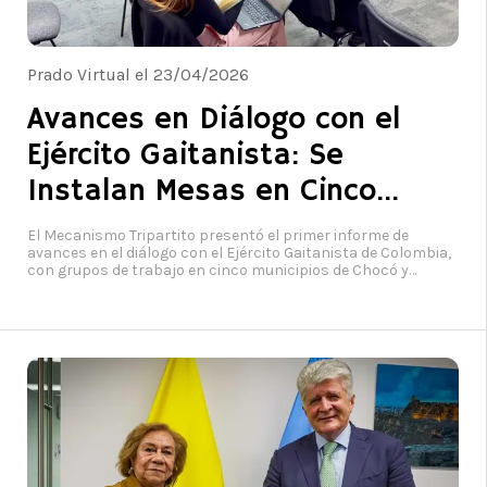
Prado Virtual el 23/04/2026
Avances en Diálogo con el
Ejército Gaitanista: Se
Instalan Mesas en Cinco
Municipios Piloto
El Mecanismo Tripartito presentó el primer informe de
avances en el diálogo con el Ejército Gaitanista de Colombia,
con grupos de trabajo en cinco municipios de Chocó y
Antioquia. Foto: Consejería de Paz