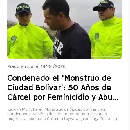
Prado Virtual el 14/04/2026
Condenado el ‘Monstruo de
Ciudad Bolívar’: 50 Años de
Cárcel por Feminicidio y Abuso
Sexual
Kardyn Montilla, el ‘Monstruo de Ciudad Bolívar’, fue
condenado a 50 años de prisión por abusar de varias
mujeres y asesinar a Catalina Leyva, a quien engañó con un
falso empleo. Fiscalía de la Nación