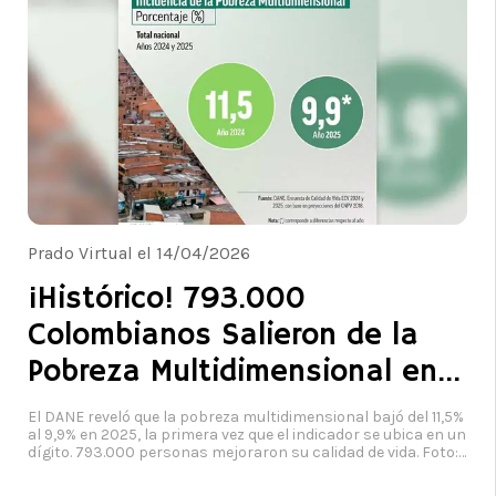
Prado Virtual el 14/04/2026
¡Histórico! 793.000
Colombianos Salieron de la
Pobreza Multidimensional en
2025
El DANE reveló que la pobreza multidimensional bajó del 11,5%
al 9,9% en 2025, la primera vez que el indicador se ubica en un
dígito. 793.000 personas mejoraron su calidad de vida. Foto:
DANE