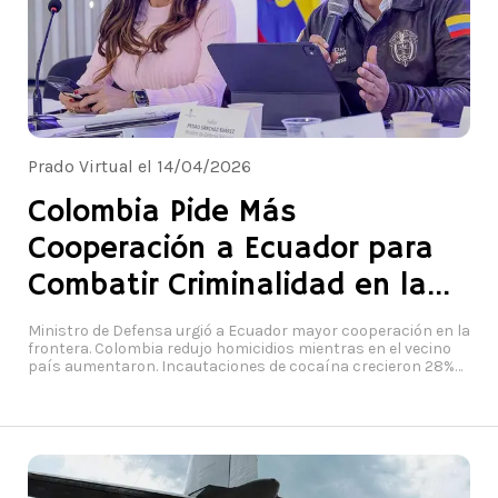
Prado Virtual el 14/04/2026
Colombia Pide Más
Cooperación a Ecuador para
Combatir Criminalidad en la
Frontera
Ministro de Defensa urgió a Ecuador mayor cooperación en la
frontera. Colombia redujo homicidios mientras en el vecino
país aumentaron. Incautaciones de cocaína crecieron 28%
en la zona. Foto: Joel González - Presidencia