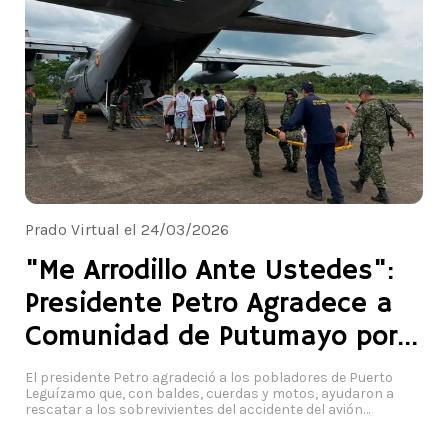
Prado Virtual el 24/03/2026
"Me Arrodillo Ante Ustedes":
Presidente Petro Agradece a
Comunidad de Putumayo por
Heroico Rescate
El presidente Petro agradeció a los pobladores de Puerto
Leguízamo que, con baldes, cuerdas y motos, ayudaron a
rescatar a los sobrevivientes del accidente del avión
Hércules. Foto: