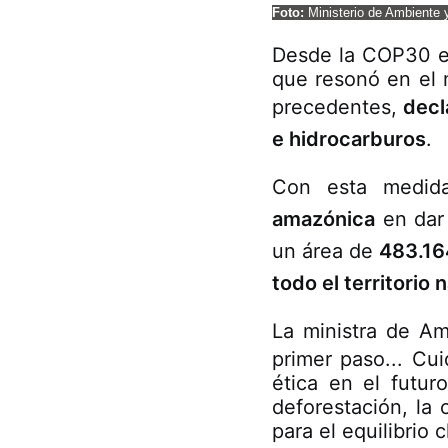
Foto:
Ministerio de Ambiente 
Desde la COP30 en
que resonó en el 
precedentes,
decl
e hidrocarburos
.
Con esta medi
amazónica
en dar 
un área de
483.16
todo el territorio 
La ministra de Am
primer paso... Cu
ética en el futur
deforestación, la 
para el equilibrio 