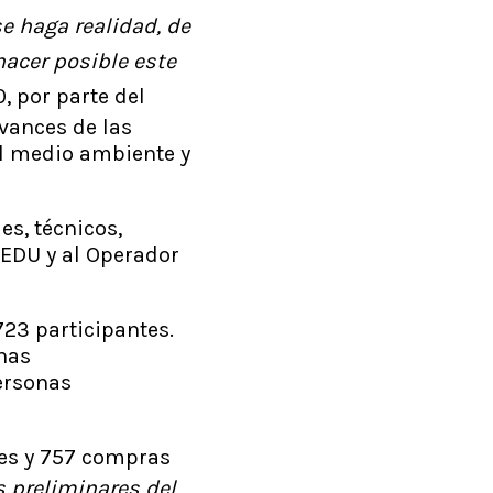
e haga realidad, de
acer posible este
, por parte del
avances de las
el medio ambiente y
es, técnicos,
a EDU y al Operador
723 participantes.
chas
ersonas
les y 757 compras
 preliminares del