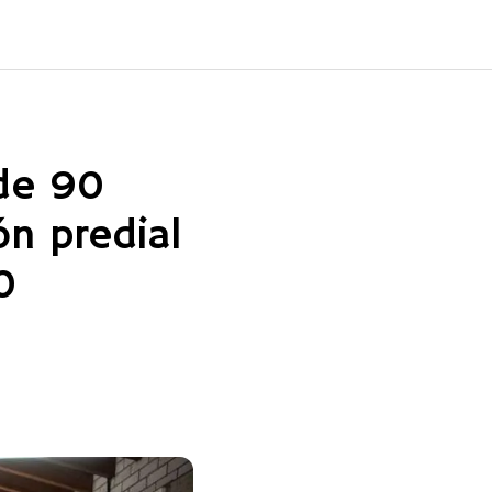
 de 90
ón predial
0