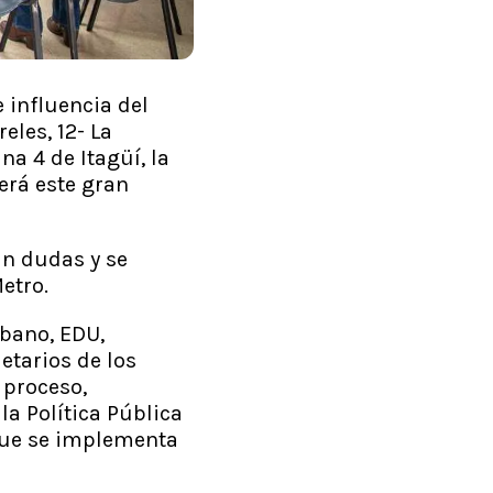
 influencia del
eles, 12- La
na 4 de Itagüí, la
será este gran
an dudas y se
Metro.
rbano, EDU,
etarios de los
 proceso,
la Política Pública
que se implementa