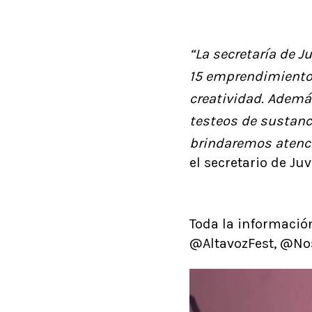
“La secretaría de 
15 emprendimientos
creatividad. Adem
testeos de sustanc
brindaremos atenci
el secretario de Ju
Toda la informació
@AltavozFest, @No