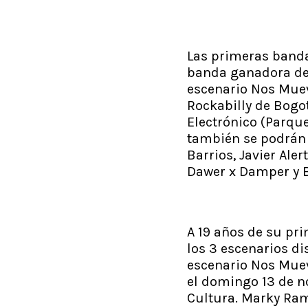
Las primeras banda
banda ganadora de l
escenario Nos Muev
Rockabilly de Bogot
Electrónico (Parqu
también se podrán 
Barrios, Javier Ale
Dawer x Damper y B
A 19 años de su pri
los 3 escenarios di
escenario Nos Mueve
el domingo 13 de no
Cultura. Marky Ram