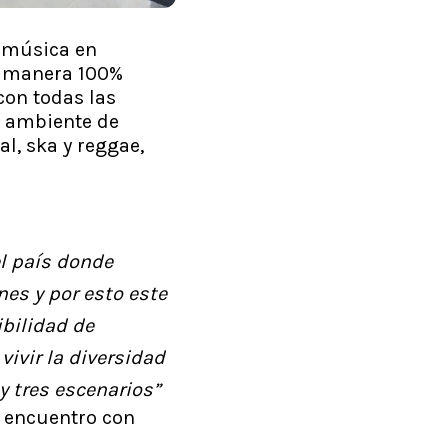
a música en
de manera 100%
con todas las
n ambiente de
l, ska y reggae,
l país donde
es y por esto este
bilidad de
vivir la diversidad
y tres escenarios”
r encuentro con