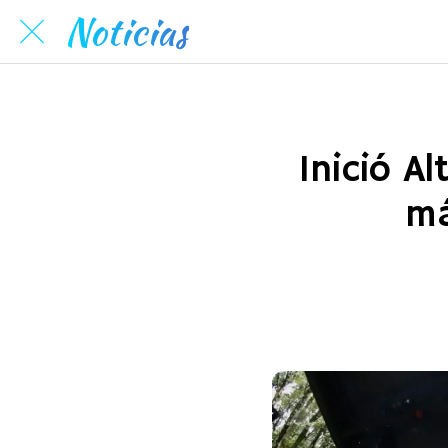
Noticias
Inició A
má