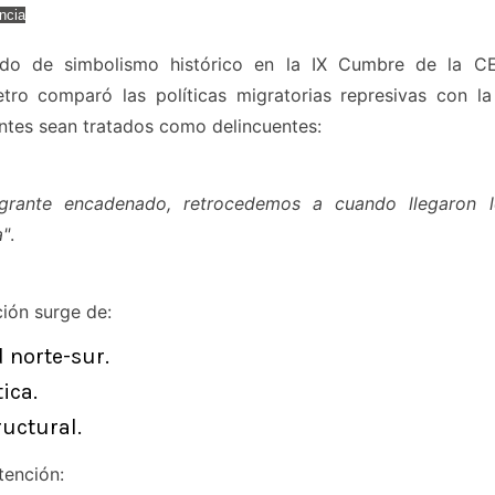
ncia
do de simbolismo histórico en la IX Cumbre de la CE
ro comparó las políticas migratorias represivas con la e
ntes sean tratados como delincuentes:
rante encadenado, retrocedemos a cuando llegaron l
a"
.
ión surge de:
 norte-sur.
ica.
ructural.
tención: