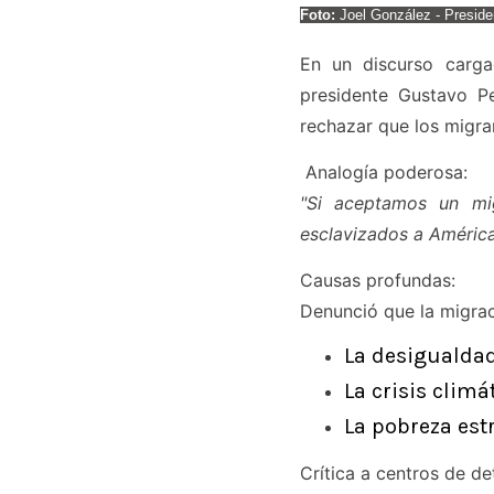
Foto:
Joel González - Preside
En un discurso carga
presidente Gustavo Pet
rechazar que los migra
Analogía poderosa:
"Si aceptamos un mig
esclavizados a Améric
Causas profundas:
Denunció que la migrac
La desigualdad
La crisis climát
La pobreza est
Crítica a centros de de