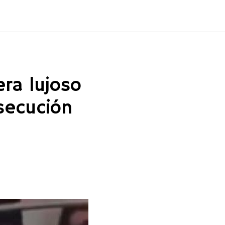
era lujoso
secución