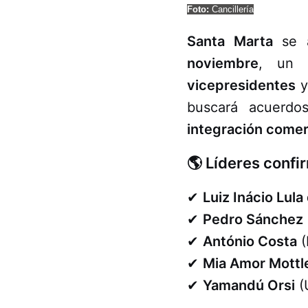
Foto:
Cancillería
Santa Marta
se a
noviembre
, un 
vicepresidentes
buscará acuerd
integración comer
🌎 Líderes confi
✔
Luiz Inácio Lula
✔
Pedro Sánchez
✔
António Costa
(
✔
Mia Amor Mottl
✔
Yamandú Orsi
(