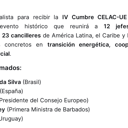
lista para recibir la
IV Cumbre CELAC-UE
evento histórico que reunirá a
12 jef
y
23 cancilleres
de América Latina, el Caribe y
os concretos en
transición energética, coop
cial
.
rmados:
 da Silva
(Brasil)
(España)
Presidente del Consejo Europeo)
ey
(Primera Ministra de Barbados)
Uruguay)