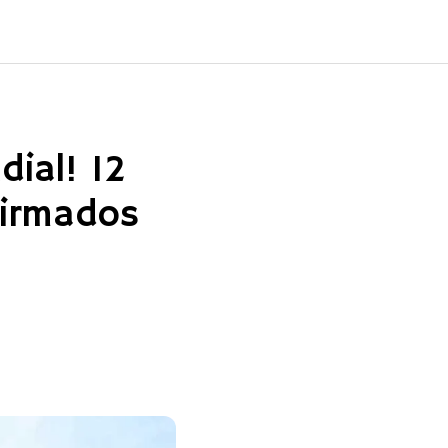
ial! 12
firmados